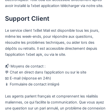
avoir installé la 1xbet application télécharger via notre site.
Support Client
Le service client 1xBet Mali est disponible tous les jours,
même les week-ends, pour répondre aux questions,
résoudre les problèmes techniques, ou aider lors des
dépôts ou retraits. Il est accessible directement depuis
l’application 1xbet apk, ou via le site.
📬 Moyens de contact :
💬 Chat en direct dans l’application ou sur le site
📧 E-mail (réponse en 24h)
📱 Formulaire de contact intégré
Les agents parlent français et comprennent les réalités
maliennes, ce qui facilite la communication. Que vous ayez
une question sur un pari annulé, un problème de connexion