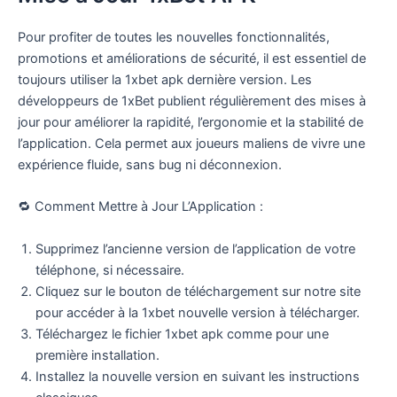
Pour profiter de toutes les nouvelles fonctionnalités,
promotions et améliorations de sécurité, il est essentiel de
toujours utiliser la 1xbet apk dernière version. Les
développeurs de 1xBet publient régulièrement des mises à
jour pour améliorer la rapidité, l’ergonomie et la stabilité de
l’application. Cela permet aux joueurs maliens de vivre une
expérience fluide, sans bug ni déconnexion.
🔁 Comment Mettre à Jour L’Application :
Supprimez l’ancienne version de l’application de votre
téléphone, si nécessaire.
Cliquez sur le bouton de téléchargement sur notre site
pour accéder à la 1xbet nouvelle version à télécharger.
Téléchargez le fichier 1xbet apk comme pour une
première installation.
Installez la nouvelle version en suivant les instructions