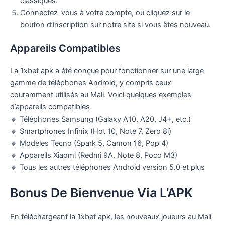
classiques.
Connectez-vous à votre compte, ou cliquez sur le
bouton d’inscription sur notre site si vous êtes nouveau.
Appareils Compatibles
La 1xbet apk a été conçue pour fonctionner sur une large
gamme de téléphones Android, y compris ceux
couramment utilisés au Mali. Voici quelques exemples
d’appareils compatibles
🔹 Téléphones Samsung (Galaxy A10, A20, J4+, etc.)
🔹 Smartphones Infinix (Hot 10, Note 7, Zero 8i)
🔹 Modèles Tecno (Spark 5, Camon 16, Pop 4)
🔹 Appareils Xiaomi (Redmi 9A, Note 8, Poco M3)
🔹 Tous les autres téléphones Android version 5.0 et plus
Bonus De Bienvenue Via L’APK
En téléchargeant la 1xbet apk, les nouveaux joueurs au Mali