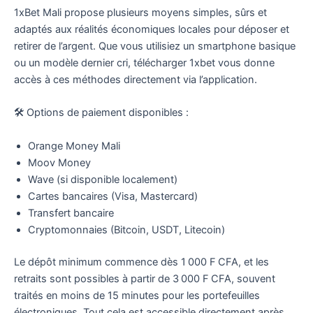
1xBet Mali propose plusieurs moyens simples, sûrs et
adaptés aux réalités économiques locales pour déposer et
retirer de l’argent. Que vous utilisiez un smartphone basique
ou un modèle dernier cri, télécharger 1xbet vous donne
accès à ces méthodes directement via l’application.
🛠️ Options de paiement disponibles :
Orange Money Mali
Moov Money
Wave (si disponible localement)
Cartes bancaires (Visa, Mastercard)
Transfert bancaire
Cryptomonnaies (Bitcoin, USDT, Litecoin)
Le dépôt minimum commence dès 1 000 F CFA, et les
retraits sont possibles à partir de 3 000 F CFA, souvent
traités en moins de 15 minutes pour les portefeuilles
électroniques. Tout cela est accessible directement après