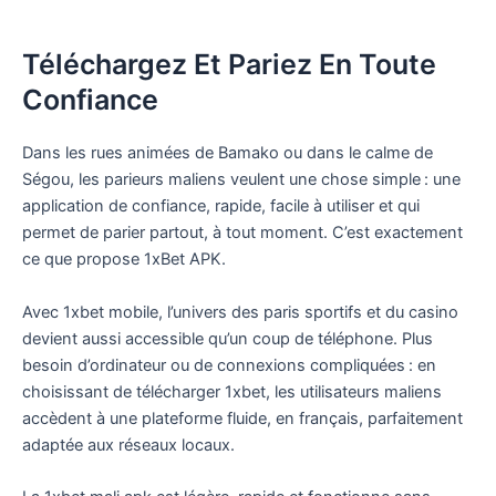
Téléchargez Et Pariez En Toute
Confiance
Dans les rues animées de Bamako ou dans le calme de
Ségou, les parieurs maliens veulent une chose simple : une
application de confiance, rapide, facile à utiliser et qui
permet de parier partout, à tout moment. C’est exactement
ce que propose 1xBet APK.
Avec 1xbet mobile, l’univers des paris sportifs et du casino
devient aussi accessible qu’un coup de téléphone. Plus
besoin d’ordinateur ou de connexions compliquées : en
choisissant de télécharger 1xbet, les utilisateurs maliens
accèdent à une plateforme fluide, en français, parfaitement
adaptée aux réseaux locaux.