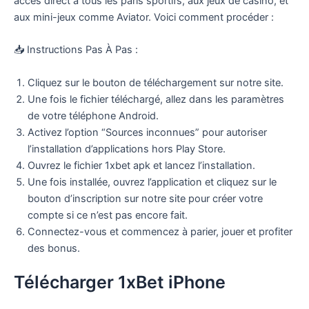
accès direct à tous les paris sportifs, aux jeux de casino, et
aux mini-jeux comme Aviator. Voici comment procéder :
📥 Instructions Pas À Pas :
Cliquez sur le bouton de téléchargement sur notre site.
Une fois le fichier téléchargé, allez dans les paramètres
de votre téléphone Android.
Activez l’option “Sources inconnues” pour autoriser
l’installation d’applications hors Play Store.
Ouvrez le fichier 1xbet apk et lancez l’installation.
Une fois installée, ouvrez l’application et cliquez sur le
bouton d’inscription sur notre site pour créer votre
compte si ce n’est pas encore fait.
Connectez-vous et commencez à parier, jouer et profiter
des bonus.
Télécharger 1xBet iPhone